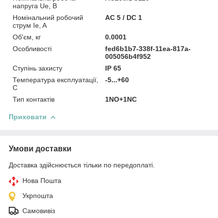
напруга Ue, В
Номінальний робочий
AC 5 / DC 1
струм Ie, A
Об'єм, кг
0.0001
Особливості
fed6b1b7-338f-11ea-817a-
005056b4f952
Ступінь захисту
IP 65
Температура експлуатації,
-5...+60
С
Тип контактів
1NO+1NC
Приховати
Умови доставки
Доставка здійснюється тільки по передоплаті.
Нова Пошта
Укрпошта
Самовивіз