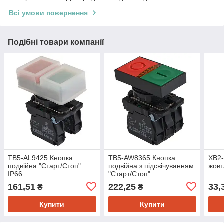
Всі умови повернення
Подібні товари компанії
TB5-AL9425 Кнопка
TB5-AW8365 Кнопка
XB2-
подвійна "Старт/Стоп"
подвійна з підсвічуванням
жовт
IP66
"Старт/Стоп"
161,51
222,25
33,
₴
₴
Купити
Купити