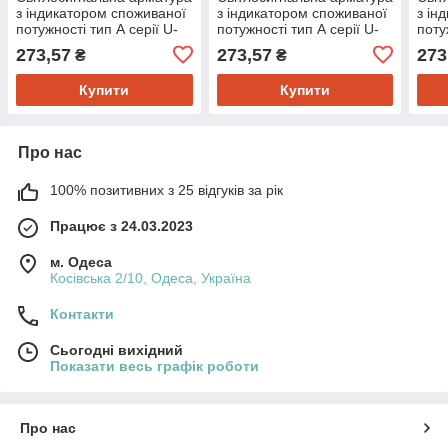
з індикатором споживаної
з індикатором споживаної
з ін
потужності тип А серії U-
потужності тип А серії U-
поту
ADM-W ᴓ22мм, кругла,
ADM-W ᴓ22мм, кругла,
ADM-
273,57
273,57
273
₴
₴
червона
жовта
син
Купити
Купити
Про нас
100% позитивних з 25 відгуків за рік
Працює з 24.03.2023
м. Одеса
Косівська 2/10, Одеса, Україна
Контакти
Сьогодні вихідний
Показати весь графік роботи
Про нас