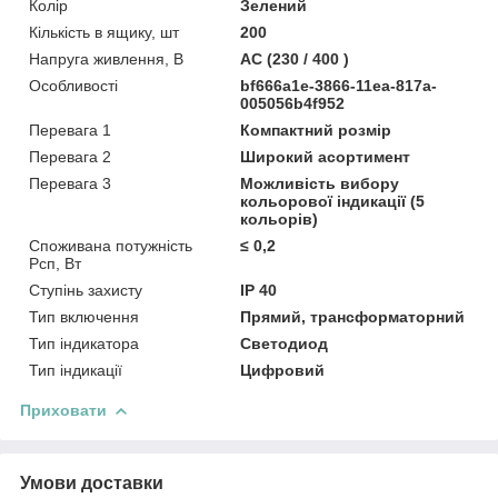
Колір
Зелений
Кількість в ящику, шт
200
Напруга живлення, В
AC (230 / 400 )
Особливості
bf666a1e-3866-11ea-817a-
005056b4f952
Перевага 1
Компактний розмір
Перевага 2
Широкий асортимент
Перевага 3
Можливість вибору
кольорової індикації (5
кольорів)
Споживана потужність
≤ 0,2
Рсп, Вт
Ступінь захисту
IP 40
Тип включення
Прямий, трансформаторний
Тип індикатора
Светодиод
Тип індикації
Цифровий
Приховати
Умови доставки