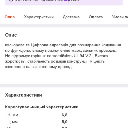
Опис
Характеристики
Доставка
Оплата
Умови п
Опис
кольорова та Цифрова адресація для розширення кодування
по функціональному призначенню маркувальних проводів.,
Не підтримує горіння: вогнестійкість UL 94 V-2., Висока
жорсткість і стабільність розмірів конструкції, міцність
зчеплення на закріпленому проводі.
Характеристики
Користувальницькі характеристики
H, мм
6,8
L, мм
5,0