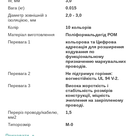
W, мм
3,0
Вага (кг)
0.015
Діаметр зовнішній з
2,0 - 3,0
ізоляціією, мм
Колір
10 кольорів
Матеріал виготовлення
Поліформальдегід POM
Перевага 1
кольорова та Цифрова
адресація для розширення
кодування по
функціональному
призначенню маркувальних
проводів.
Перевага 2
Не підтримує горіння:
вогнестійкість UL 94 V-2.
Перевага 3
Висока жорсткість і
стабільність розмірів
конструкції, міцність
зчеплення на закріпленому
проводі.
Переріз проводу/кабелю,
1,5
мм2
Типорозмір
M-0
Приховати