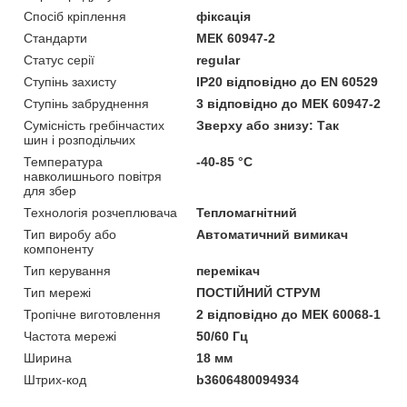
Спосіб кріплення
фіксація
Стандарти
МЕК 60947-2
Статус серії
regular
Ступінь захисту
IP20 відповідно до EN 60529
Ступінь забруднення
3 відповідно до МЕК 60947-2
Сумісність гребінчастих
Зверху або знизу: Так
шин і розподільчих
Температура
-40-85 °C
навколишнього повітря
для збер
Технологія розчеплювача
Тепломагнітний
Тип виробу або
Автоматичний вимикач
компоненту
Тип керування
перемікач
Тип мережі
ПОСТІЙНИЙ СТРУМ
Тропічне виготовлення
2 відповідно до МЕК 60068-1
Частота мережі
50/60 Гц
Ширина
18 мм
Штрих-код
b3606480094934