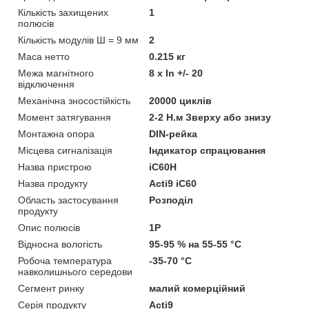
Кількість захищених
1
полюсів
Кількість модулів Ш = 9 мм
2
Маса нетто
0.215 кг
Межа магнітного
8 x In +/- 20
відключення
Механічна зносостійкість
20000 циклів
Момент затягування
2-2 Н.м Зверху або знизу
Монтажна опора
DIN-рейка
Місцева сигналізація
Індикатор спрацювання
Назва пристрою
iC60H
Назва продукту
Acti9 iC60
Область застосування
Розподіл
продукту
Опис полюсів
1P
Відносна вологість
95-95 % на 55-55 °C
Робоча температура
-35-70 °C
навколишнього середови
Сегмент ринку
малий комерційний
Серія продукту
Acti9