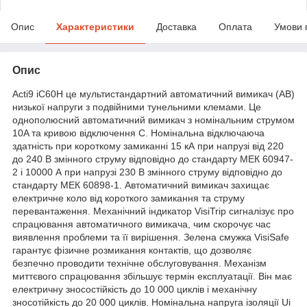
Опис
Характеристики
Доставка
Оплата
Умови 
Опис
Acti9 iC60H це мультистандартний автоматичний вимикач (АВ)
низької напруги з подвійними тунельними клемами. Це
однополюсний автоматичний вимикач з номінальним струмом
10A та кривою відключення C. Номінальна відключаюча
здатність при короткому замиканні 15 кА при напрузі від 220
до 240 В змінного струму відповідно до стандарту МЕК 60947-
2 і 10000 А при напрузі 230 В змінного струму відповідно до
стандарту МЕК 60898-1. Автоматичний вимикач захищає
електричне коло від короткого замикання та струму
перевантаження. Механічний індикатор VisiTrip сигналізує про
спрацювання автоматичного вимикача, чим скорочує час
виявлення проблеми та її вирішення. Зелена смужка VisiSafe
гарантує фізичне розмикання контактів, що дозволяє
безпечно проводити технічне обслуговування. Механізм
миттєвого спрацювання збільшує термін експлуатації. Він має
електричну зносостійкість до 10 000 циклів і механічну
зносотійкість до 20 000 циклів. Номінальна напруга ізоляції Ui