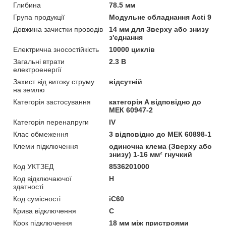
Глибина
78.5 мм
Група продукції
Модульне обладнання Acti 9
Довжина зачистки проводів
14 мм для Зверху або знизу
з'єднання
Електрична зносостійкість
10000 циклів
Загальні втрати
2.3 В
електроенергії
Захист від витоку струму
відсутній
на землю
Категорія застосування
категорія A відповідно до
МЕК 60947-2
Категорія перенапруги
IV
Клас обмеження
3 відповідно до МЕК 60898-1
Клеми підключення
одиночна клема (Зверху або
знизу) 1-16 мм² гнучкий
Код УКТЗЕД
8536201000
Код відключаючої
H
здатності
Код сумісності
iC60
Крива відключення
C
Крок підключення
18 мм між пристроями