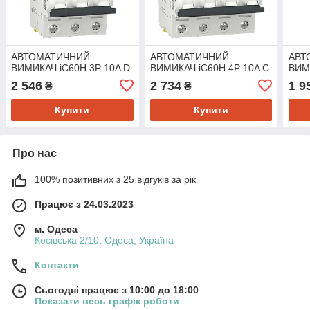
АВТОМАТИЧНИЙ
АВТОМАТИЧНИЙ
АВТ
ВИМИКАЧ iC60H 3P 10A D
ВИМИКАЧ iC60H 4P 10A C
ВИМ
2 546
2 734
1 9
₴
₴
Купити
Купити
Про нас
100% позитивних з 25 відгуків за рік
Працює з 24.03.2023
м. Одеса
Косівська 2/10, Одеса, Україна
Контакти
Сьогодні працює з 10:00 до 18:00
Показати весь графік роботи