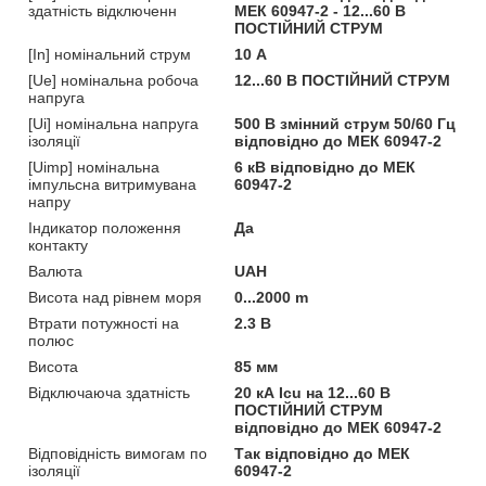
здатність відключенн
МЕК 60947-2 - 12...60 В
ПОСТІЙНИЙ СТРУМ
[In] номінальний струм
10 А
[Ue] номінальна робоча
12...60 В ПОСТІЙНИЙ СТРУМ
напруга
[Ui] номінальна напруга
500 В змінний струм 50/60 Гц
ізоляції
відповідно до МЕК 60947-2
[Uimp] номінальна
6 кВ відповідно до МЕК
імпульсна витримувана
60947-2
напру
Індикатор положення
Да
контакту
Валюта
UAH
Висота над рівнем моря
0...2000 m
Втрати потужності на
2.3 В
полюс
Висота
85 мм
Відключаюча здатність
20 кА Icu на 12...60 В
ПОСТІЙНИЙ СТРУМ
відповідно до МЕК 60947-2
Відповідність вимогам по
Так відповідно до МЕК
ізоляції
60947-2