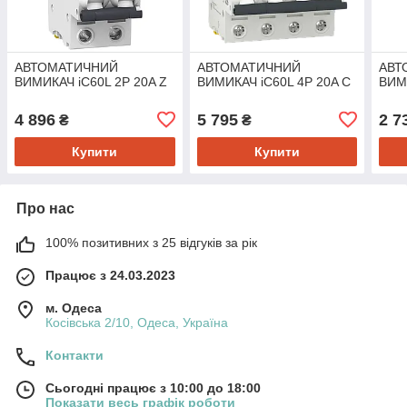
АВТОМАТИЧНИЙ
АВТОМАТИЧНИЙ
АВТ
ВИМИКАЧ iC60L 2P 20A Z
ВИМИКАЧ iC60L 4P 20A C
ВИМИ
4 896
5 795
2 7
₴
₴
Купити
Купити
Про нас
100% позитивних з 25 відгуків за рік
Працює з 24.03.2023
м. Одеса
Косівська 2/10, Одеса, Україна
Контакти
Сьогодні працює з 10:00 до 18:00
Показати весь графік роботи