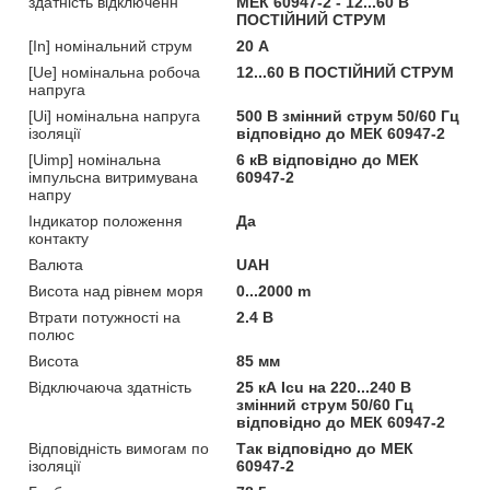
здатність відключенн
МЕК 60947-2 - 12...60 В
ПОСТІЙНИЙ СТРУМ
[In] номінальний струм
20 А
[Ue] номінальна робоча
12...60 В ПОСТІЙНИЙ СТРУМ
напруга
[Ui] номінальна напруга
500 В змінний струм 50/60 Гц
ізоляції
відповідно до МЕК 60947-2
[Uimp] номінальна
6 кВ відповідно до МЕК
імпульсна витримувана
60947-2
напру
Індикатор положення
Да
контакту
Валюта
UAH
Висота над рівнем моря
0...2000 m
Втрати потужності на
2.4 В
полюс
Висота
85 мм
Відключаюча здатність
25 кА Icu на 220...240 В
змінний струм 50/60 Гц
відповідно до МЕК 60947-2
Відповідність вимогам по
Так відповідно до МЕК
ізоляції
60947-2