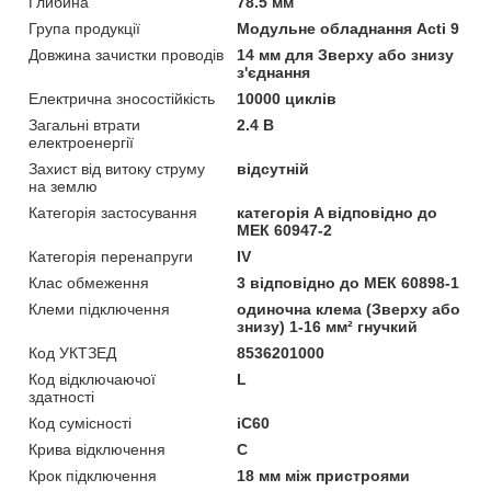
Глибина
78.5 мм
Група продукції
Модульне обладнання Acti 9
Довжина зачистки проводів
14 мм для Зверху або знизу
з'єднання
Електрична зносостійкість
10000 циклів
Загальні втрати
2.4 В
електроенергії
Захист від витоку струму
відсутній
на землю
Категорія застосування
категорія A відповідно до
МЕК 60947-2
Категорія перенапруги
IV
Клас обмеження
3 відповідно до МЕК 60898-1
Клеми підключення
одиночна клема (Зверху або
знизу) 1-16 мм² гнучкий
Код УКТЗЕД
8536201000
Код відключаючої
L
здатності
Код сумісності
iC60
Крива відключення
C
Крок підключення
18 мм між пристроями