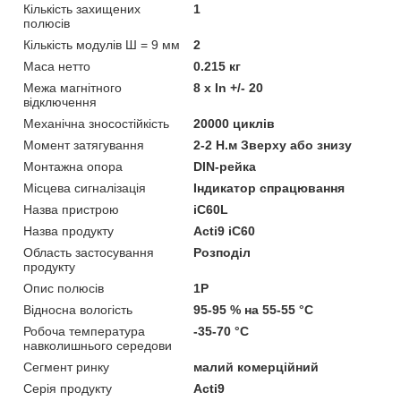
Кількість захищених
1
полюсів
Кількість модулів Ш = 9 мм
2
Маса нетто
0.215 кг
Межа магнітного
8 x In +/- 20
відключення
Механічна зносостійкість
20000 циклів
Момент затягування
2-2 Н.м Зверху або знизу
Монтажна опора
DIN-рейка
Місцева сигналізація
Індикатор спрацювання
Назва пристрою
iC60L
Назва продукту
Acti9 iC60
Область застосування
Розподіл
продукту
Опис полюсів
1P
Відносна вологість
95-95 % на 55-55 °C
Робоча температура
-35-70 °C
навколишнього середови
Сегмент ринку
малий комерційний
Серія продукту
Acti9