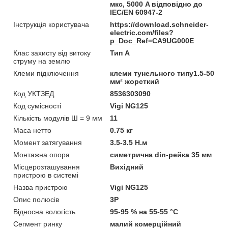
мкс, 5000 A відповідно до
IEC/EN 60947-2
Інструкція користувача
https://download.schneider-
electric.com/files?
p_Doc_Ref=CA9UG000E
Клас захисту від витоку
Тип А
струму на землю
Клеми підключення
клеми тунельного типу1.5-50
мм² жорсткий
Код УКТЗЕД
8536303090
Код сумісності
Vigi NG125
Кількість модулів Ш = 9 мм
11
Маса нетто
0.75 кг
Момент затягування
3.5-3.5 Н.м
Монтажна опора
симетрична din-рейка 35 мм
Місцерозташування
Вихідний
пристрою в системі
Назва пристрою
Vigi NG125
Опис полюсів
3P
Відносна вологість
95-95 % на 55-55 °C
Сегмент ринку
малий комерційний