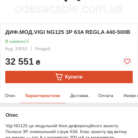
ДИФ.МОД.VIGI NG125 3P 63A REGLA 440-500В
В наявності
Код: 19053
Роздріб
32 551
₴
Купити
Опис
Характеристики
Доставка
Оплата
Умови 
Опис
Vigi NG125 це модульний блок диференційного захисту.
Полюси 3P, номінальний струм 63A. Клас захисту від витоку
на землю — тип А з чутливістю 300 мА та можливістю