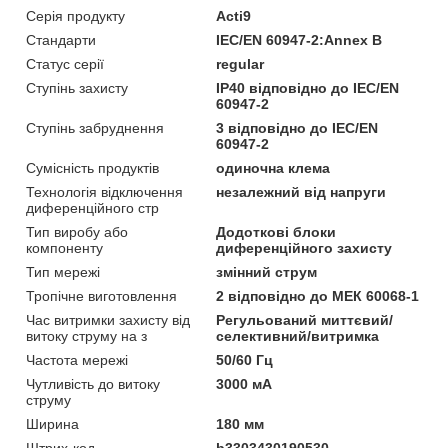
Серія продукту
Acti9
Стандарти
IEC/EN 60947-2:Annex B
Статус серії
regular
Ступінь захисту
IP40 відповідно до IEC/EN
60947-2
Ступінь забруднення
3 відповідно до IEC/EN
60947-2
Сумісність продуктів
одиночна клема
Технологія відключення
незалежний від напруги
диференційного стр
Тип виробу або
Додоткові блоки
компоненту
диференційного захисту
Тип мережі
змінний струм
Тропічне виготовлення
2 відповідно до МЕК 60068-1
Час витримки захисту від
Регульований миттєвий/
витоку струму на з
селективний/витримка
Частота мережі
50/60 Гц
Чутливість до витоку
3000 мА
струму
Ширина
180 мм
Штрих-код
b3303430190530