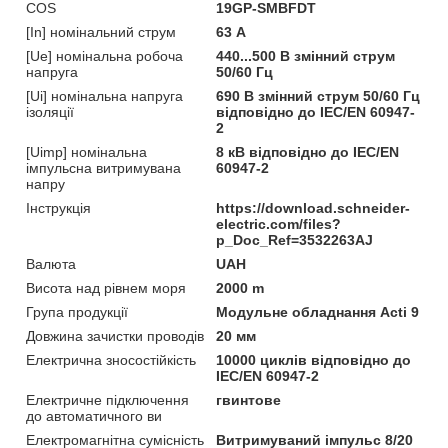
COS
19GP-SMBFDT
[In] номінальний струм
63 А
[Ue] номінальна робоча
440...500 В змінний струм
напруга
50/60 Гц
[Ui] номінальна напруга
690 В змінний струм 50/60 Гц
ізоляції
відповідно до IEC/EN 60947-
2
[Uimp] номінальна
8 кВ відповідно до IEC/EN
імпульсна витримувана
60947-2
напру
Інструкція
https://download.schneider-
electric.com/files?
p_Doc_Ref=3532263AJ
Валюта
UAH
Висота над рівнем моря
2000 m
Група продукції
Модульне обладнання Acti 9
Довжина зачистки проводів
20 мм
Електрична зносостійкість
10000 циклів відповідно до
IEC/EN 60947-2
Електричне підключення
гвинтове
до автоматичного ви
Електромагнітна сумісність
Витримуваний імпульс 8/20