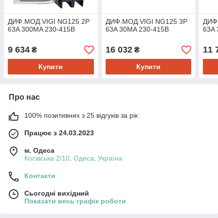
ДИФ.МОД.VIGI NG125 2P
ДИФ.МОД.VIGI NG125 3P
ДИФ
63A 300MA 230-415В
63A 30MA 230-415В
63A 
9 634
16 032
11 
₴
₴
Купити
Купити
Про нас
100% позитивних з 25 відгуків за рік
Працює з 24.03.2023
м. Одеса
Косівська 2/10, Одеса, Україна
Контакти
Сьогодні вихідний
Показати весь графік роботи