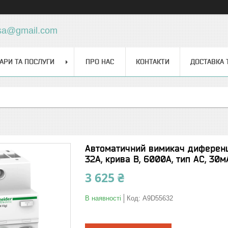
sa@gmail.com
АРИ ТА ПОСЛУГИ
ПРО НАС
КОНТАКТИ
ДОСТАВКА 
Автоматичний вимикач диференцій
32A, крива B, 6000A, тип AC, 30м
3 625 ₴
В наявності
Код:
A9D55632