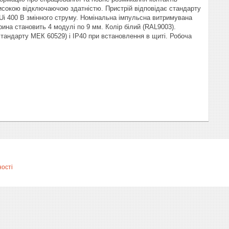
високою відключаючою здатністю. Пристрій відповідає стандарту
 Ui 400 В змінного струму. Номінальна імпульсна витримувана
ина становить 4 модулі по 9 мм. Колір білий (RAL9003).
о стандарту МЕК 60529) і IP40 при встановлення в щиті. Робоча
ності