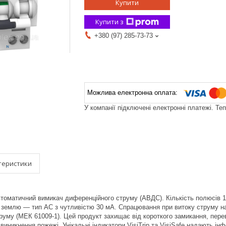
Купити
Купити з
+380 (97) 285-73-73
У компанії підключені електронні платежі. Те
теристики
 автоматичний вимикач диференційного струму (АВДС). Кількість полюсів
а землю — тип АC з чутливістю 30 мА. Спрацювання при витоку струму н
труму (МЕК 61009-1). Цей продукт захищає від короткого замикання, пе
 виникнення пожежі. Унікальні індикатори VisiTrip та VisiSafe надають і