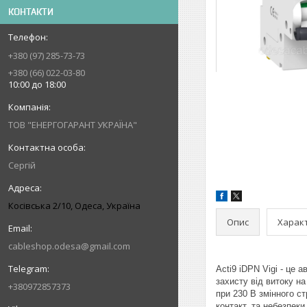
КОНТАКТИ
+380 (97) 285-73-73
+380 (66) 022-03-80
10:00 до 18:00
ТОВ "ЕНЕРГОГАРАНТ УКРАЇНА"
Сергій
Косівська 2/10, Одеса, Україна
Опис
Харак
cableshop.odesa@gmail.com
Acti9 iDPN Vigi - це
захисту від витоку н
+380972857373
при 230 В змінного с
контакт, та небезпеки