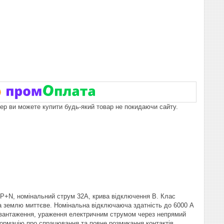
пер ви можете купити будь-який товар не покидаючи сайту.
 1P+N, номінальний струм 32A, крива відключення B. Клас
а землю миттєве. Номінальна відключаюча здатність до 6000 А
ревантаження, ураження електричним струмом через непрямий
нформацію про спрацювання та повне розмикання контактів