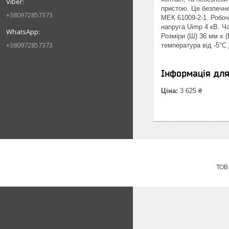
пристою. Це безпечне
+380972857373
МЕК 61009-2-1. Робоч
напруга Uimp 4 кВ. Ч
Розміри (Ш) 36 мм x (
+380972857373
температура від -5°C 
Інформація дл
Ціна:
3 625 ₴