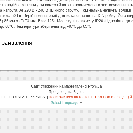
 та надійне рішення для комерційного та промислового застосування з 
а напруга Ue 220 В - 240 В змінного струму. Номінальна напруга ізоляції
астота 50 Гц. Виріб призначений для встановлення на DIN-рейку. Його шир
В) 85 мм x (Г) 73 мм. Вага 125г. Має ступінь захисту IP20 (відповідно д
до 60°C. Температура зберігання від -40°С до 85°С.
я замовлення
Сайт створений на маркетплейсі
Prom.ua
Продавець на Bigl.ua
ТОВ "ЕНЕРГОГАРАНТ УКРАЇНА" |
Поскаржитися на контент
|
Політика конфіденцій
Select Language
▼