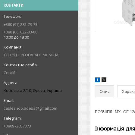
КОНТАКТИ
+380 (97) 285-73-73
+380 (66) 022-03-80
10:00 до 18:00
ТОВ "ЕНЕРГОГАРАНТ УКРАЇНА"
Сергій
Косівська 2/10, Одеса, Україна
Опис
Харак
cableshop.odesa@gmail.com
РОЗЧІПЛ. MX+OF 12/
+380972857373
Інформація дл