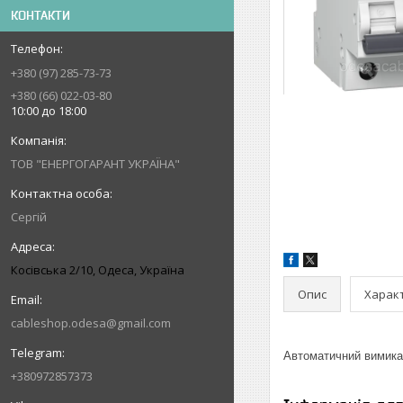
КОНТАКТИ
+380 (97) 285-73-73
+380 (66) 022-03-80
10:00 до 18:00
ТОВ "ЕНЕРГОГАРАНТ УКРАЇНА"
Сергій
Косівська 2/10, Одеса, Україна
Опис
Харак
cableshop.odesa@gmail.com
Автоматичний вимикач
+380972857373