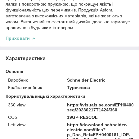
лапки з поворотною пружиною, що покращує якість і
функціональність цих перемикачів. Продукція Asfora
виготовлена з високоякісних матеріалів, які не жовтіють з
часом. Витончений та елегантний дизайн ідеально гармонує
практично з будь-яким інтерєром.
Приховати
Характеристики
Основні
Виробник
Schneider Electric
Країна виробник
Туреччина
Користувальницькі характеристики
360 view
https://visuals.se.com/EPH04001
seq/20230217T1424/360
COS
19GP-RESCOL
Left view
https://download.schneider-
electric.com/files?
p_Doc_Ref=EPH0400161_IOP-