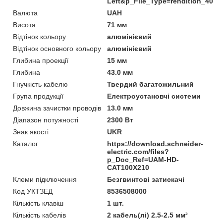
Left&p_File_Type=rendition_400
Валюта
UAH
Висота
71 мм
Відтінок кольору
алюмінієвий
Відтінок основного кольору
алюмінієвий
Глибина проекції
15 мм
Глибина
43.0 мм
Гнучкість кабелю
Твердий багатожильний
Група продукції
Електроустановчі системи
Довжина зачистки проводів
13.0 мм
Діапазон потужності
2300 Вт
Знак якості
UKR
Каталог
https://download.schneider-
electric.com/files?
p_Doc_Ref=UAM-HD-
CAT100X210
Клеми підключення
Безгвинтові затискачі
Код УКТЗЕД
8536508000
Кількість клавіш
1 шт.
Кількість кабелів
2 кабель(лі) 2.5-2.5 мм²