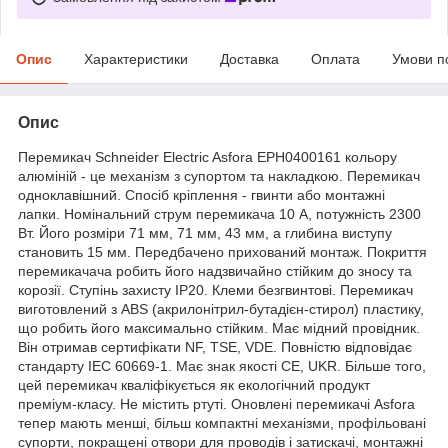
Опис
Характеристики
Доставка
Оплата
Умови п
Опис
Перемикач Schneider Electric Asfora EPH0400161 кольору
алюміній - це механізм з супортом та накладкою. Перемикач
одноклавішний. Спосіб кріплення - гвинти або монтажні
лапки. Номінальний струм перемикача 10 A, потужність 2300
Вт. Його розміри 71 мм, 71 мм, 43 мм, а глибина виступу
становить 15 мм. Передбачено прихований монтаж. Покриття
перемикачача робить його надзвичайно стійким до зносу та
корозії. Ступінь захисту IP20. Клеми безгвинтові. Перемикач
виготовлений з ABS (акрилонітрил-бутадієн-стирол) пластику,
що робить його максимально стійким. Має мідний провідник.
Він отримав сертифікати NF, TSE, VDE. Повністю відповідає
стандарту IEC 60669-1. Має знак якості CE, UKR. Більше того,
цей перемикач кваліфікується як екологічний продукт
преміум-класу. Не містить ртуті. Оновлені перемикачі Asfora
тепер мають менші, більш компактні механізми, профільовані
супорти, покращені отвори для проводів і затискачі, монтажні