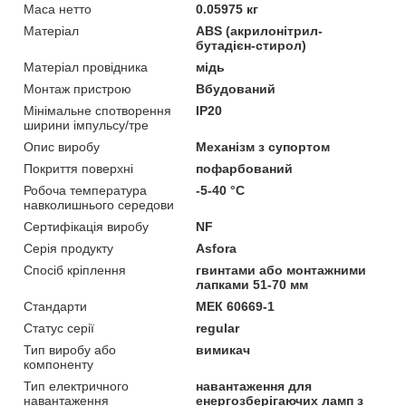
Маса нетто
0.05975 кг
Матеріал
ABS (акрилонітрил-
бутадієн-стирол)
Матеріал провідника
мідь
Монтаж пристрою
Вбудований
Мінімальне спотворення
IP20
ширини імпульсу/тре
Опис виробу
Механізм з супортом
Покриття поверхні
пофарбований
Робоча температура
-5-40 °C
навколишнього середови
Сертифікація виробу
NF
Серія продукту
Asfora
Спосіб кріплення
гвинтами або монтажними
лапками 51-70 мм
Стандарти
МЕК 60669-1
Статус серії
regular
Тип виробу або
вимикач
компоненту
Тип електричного
навантаження для
навантаження
енергозберігаючих ламп з