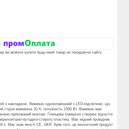
пер ви можете купити будь-який товар не покидаючи сайту.
иріб з накладкою. Вимикач одноклавішний з LED-підсвіткою, що
ий струм вимикача 10 A, потужність 2300 Вт. Вимикач має
бачено прихований монтаж. Глянцева поверхня створює відчуття
акрилонітрил-бутадієн-стирол) пластику. Має мідний провідник.
9-1. Має знак якості CE, UKR. Крім того, це екологічний продукт