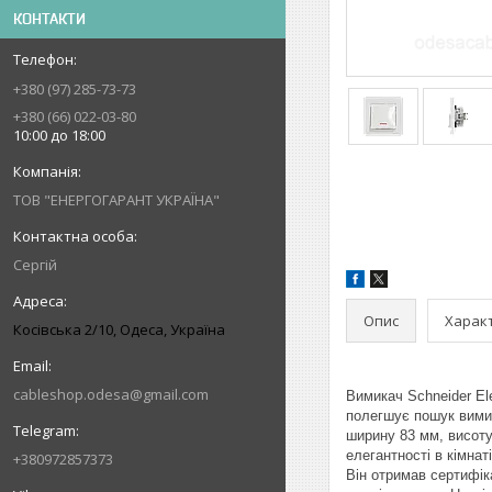
КОНТАКТИ
+380 (97) 285-73-73
+380 (66) 022-03-80
10:00 до 18:00
ТОВ "ЕНЕРГОГАРАНТ УКРАЇНА"
Сергій
Опис
Харак
Косівська 2/10, Одеса, Україна
cableshop.odesa@gmail.com
Вимикач Schneider El
полегшує пошук вимик
ширину 83 мм, висоту
елегантності в кімнат
+380972857373
Він отримав сертифіка