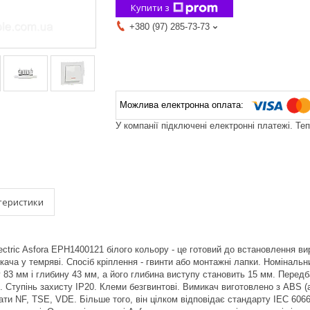
Купити з
+380 (97) 285-73-73
У компанії підключені електронні платежі. Те
теристики
ectric Asfora EPH1400121 білого кольору - це готовий до встановлення в
ача у темряві. Спосіб кріплення - гвинти або монтажні лапки. Номінальн
 83 мм і глибину 43 мм, а його глибина виступу становить 15 мм. Перед
і. Ступінь захисту IP20. Клеми безгвинтові. Вимикач виготовлено з ABS (
ти NF, TSE, VDE. Більше того, він цілком відповідає стандарту IEC 6066