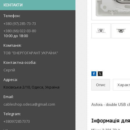
КОНТАКТИ
+380 (97) 285-73-73
+380 (66) 022-03-80
10:00 до 18:00
ТОВ "ЕНЕРГОГАРАНТ УКРАЇНА"
Сергій
Опис
Харак
Косівська 2/10, Одеса, Україна
cableshop.odesa@gmail.com
Asfora - double USB ch
Інформація дл
+380972857373