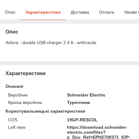
Опис
Характеристики
Доставка
Оплата
Умови 
Опис
Asfora - double USB charger 2.4 A - anthracite
Характеристики
Основні
Виробник
Schneider Electric
Країна виробник
Туреччина
Користувальницькі характеристики
COS
19GP-RESCOL
Left view
https://download.schneider-
electric.com/files?
p_Doc_Ref=EPH2700371_IOP-