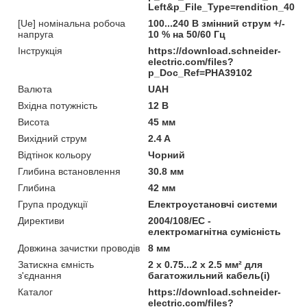
Left&p_File_Type=rendition_400
[Ue] номінальна робоча
100...240 В змінний струм +/-
напруга
10 % на 50/60 Гц
Інструкція
https://download.schneider-
electric.com/files?
p_Doc_Ref=PHA39102
Валюта
UAH
Вхідна потужність
12 В
Висота
45 мм
Вихідний струм
2.4 A
Відтінок кольору
Чорний
Глибина встановлення
30.8 мм
Глибина
42 мм
Група продукції
Електроустановчі системи
Директиви
2004/108/EC -
електромагнітна сумісність
Довжина зачистки проводів
8 мм
Затискна ємність
2 x 0.75...2 x 2.5 мм² для
з'єднання
багатожильний кабель(і)
Каталог
https://download.schneider-
electric.com/files?