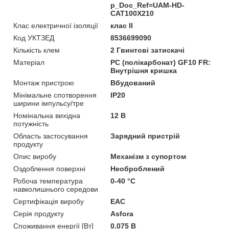
p_Doc_Ref=UAM-HD-
CAT100X210
Клас електричної ізоляції
клас II
Код УКТЗЕД
8536699090
Кількість клем
2 Гвинтові затискачі
Матеріал
PC (полікарбонат) GF10 FR:
Внутрішня кришка
Монтаж пристрою
Вбудований
Мінімальне спотворення
IP20
ширини імпульсу/тре
Номінальна вихідна
12 В
потужність
Область застосування
Зарядний пристрій
продукту
Опис виробу
Механізм з супортом
Оздоблення поверхні
Необроблений
Робоча температура
0-40 °C
навколишнього середови
Сертифікація виробу
EAC
Серія продукту
Asfora
Споживання енергії [Вт]
0.075 В