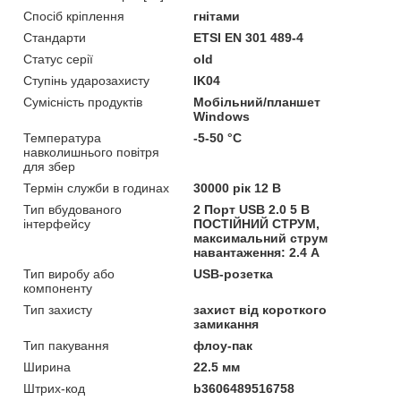
Спосіб кріплення
гнітами
Стандарти
ETSI EN 301 489-4
Статус серії
old
Ступінь ударозахисту
IK04
Сумісність продуктів
Мобільний/планшет
Windows
Температура
-5-50 °C
навколишнього повітря
для збер
Термін служби в годинах
30000 рік 12 В
Тип вбудованого
2 Порт USB 2.0 5 В
інтерфейсу
ПОСТІЙНИЙ СТРУМ,
максимальний струм
навантаження: 2.4 A
Тип виробу або
USB-розетка
компоненту
Тип захисту
захист від короткого
замикання
Тип пакування
флоу-пак
Ширина
22.5 мм
Штрих-код
b3606489516758