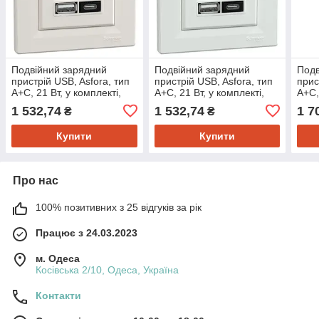
Подвійний зарядний
Подвійний зарядний
Подв
пристрій USB, Asfora, тип
пристрій USB, Asfora, тип
прис
A+C, 21 Вт, у комплекті,
A+C, 21 Вт, у комплекті,
A+C,
кремовий
білий
супо
1 532,74
1 532,74
1 7
₴
₴
Купити
Купити
Про нас
100% позитивних з 25 відгуків за рік
Працює з 24.03.2023
м. Одеса
Косівська 2/10, Одеса, Україна
Контакти