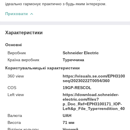
ідеально гармонує практично з будь-яким інтерєром.
Приховати
Характеристики
Основні
Виробник
Schneider Electric
Країна виробник
Туреччина
Користувальницькі характеристики
360 view
https://visuals.se.com/EPH31001
seq/20230222T0054/360
COS
19GP-RESCOL
Left view
https://download.schneider-
electric.com/files?
p_Doc_Ref=EPH3100171_IOP-
Left&p_File_Type=rendition_400
Валюта
UAH
Висота
71 мм
Відтінок кольору
Чорний