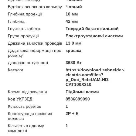
Відтінок основного кольору
Чорний
Глибина проекції
10 мм
Глибина
42 мм
Гнучкість кабелю
Твердий багатожильний
Група продукції
Електроустановчі системи
Довжина зачистки проводів
13.0 мм
Додаткова інформація про
кришка
розетку
Діапазон потужності
3680 Вт
Каталог
https://download.schneider-
electric.com/files?
p_Doc_Ref=UAM-HD-
CAT100X210
Клеми підключення
Підйомні клеми
Код УКТЗЕД
8536699090
Кількість розеток
1
Конфігурація вихідних
2P + E
полюсів
Кількість в одному
1
комплекті