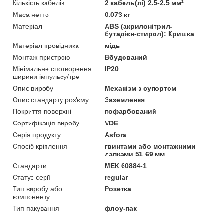
Кількість кабелів
2 кабель(лі) 2.5-2.5 мм²
Маса нетто
0.073 кг
Матеріал
ABS (акрилонітрил-
бутадієн-стирол): Кришка
Матеріал провідника
мідь
Монтаж пристрою
Вбудований
Мінімальне спотворення
IP20
ширини імпульсу/тре
Опис виробу
Механізм з супортом
Опис стандарту роз'єму
Заземлення
Покриття поверхні
пофарбований
Сертифікація виробу
VDE
Серія продукту
Asfora
Спосіб кріплення
гвинтами або монтажними
лапками 51-69 мм
Стандарти
МЕК 60884-1
Статус серії
regular
Тип виробу або
Розетка
компоненту
Тип пакування
флоу-пак