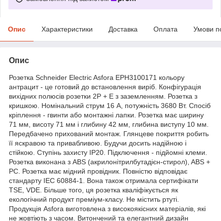
Опис
Характеристики
Доставка
Оплата
Умови п
Опис
Розетка Schneider Electric Asfora EPH3100171 кольору
антрацит - це готовий до встановлення виріб. Конфігурація
вихідних полюсів розетки 2P + E з заземленням. Розетка з
кришкою. Номінальний струм 16 А, потужність 3680 Вт. Спосіб
кріплення - гвинти або монтажні лапки. Розетка має ширину
71 мм, висоту 71 мм і глибину 42 мм, глибина виступу 10 мм.
Передбачено прихований монтаж. Глянцеве покриття робить
її яскравою та привабливою. Будучи досить надійною і
стійкою. Ступінь захисту IP20. Підключення - підйомні клеми.
Розетка виконана з ABS (акрилонітрилбутадієн-стирол), ABS +
PC. Розетка має мідний провідник. Повністю відповідає
стандарту IEC 60884-1. Вона також отримала сертифікати
TSE, VDE. Більше того, ця розетка кваліфікується як
екологічний продукт преміум-класу. Не містить ртуті.
Продукція Asfora виготовлена з високоякісних матеріалів, які
не жовтіють з часом. Витончений та елегантний дизайн