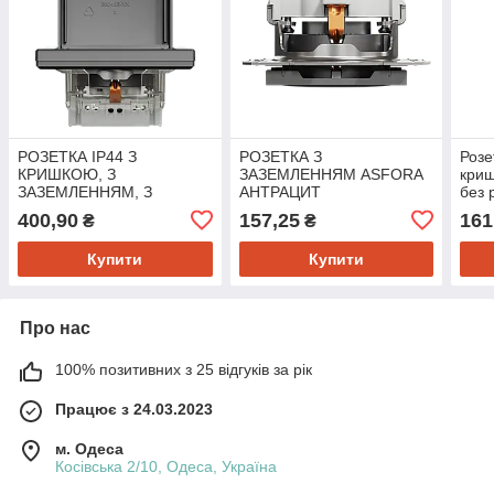
РОЗЕТКА IP44 З
РОЗЕТКА З
Розе
КРИШКОЮ, З
ЗАЗЕМЛЕННЯМ ASFORA
криш
ЗАЗЕМЛЕННЯМ, З
АНТРАЦИТ
без 
ЗАХИСНИМИ ШТОРКАМИ,
400,90
157,25
161
₴
₴
АНТРАЦИТ ASFORA
Купити
Купити
Про нас
100% позитивних з 25 відгуків за рік
Працює з 24.03.2023
м. Одеса
Косівська 2/10, Одеса, Україна