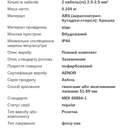
Кількість кабелів
2 кабель(лі) 2.5-2.5 мм²
Маса нетто
0.104 кг
Матеріал
ABS (акрилонітрил-
бутадієн-стирол): Кришка
Матеріал провідника
мідь
Монтаж пристрою
Вбудований
Мінімальне спотворення
IP44
ширини імпульсу/тре
Опис виробу
Повний комплект
Опис стандарту роз'єму
Заземлення
Покриття поверхні
пофарбований
Сертифікація виробу
AENOR
Серія продукту
Asfora
Спосіб кріплення
гвинтами або монтажними
лапками 51-69 мм
Стандарти
МЕК 60884-1
Статус серії
regular
Тип виробу або
Розетка
компоненту
Тип пакування
флоу-пак