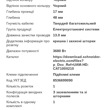
Відтінок основного кольору
Чорний
Глибина проекції
17 мм
Глибина
48 мм
Гнучкість кабелю
Твердий багатожильний
Група продукції
Електроустановчі системи
Довжина зачистки проводів
13.0 мм
Додаткова інформація про
кришка і захисні шторки
розетку
Діапазон потужності
3680 Вт
Каталог
https://download.schneider-
electric.com/files?
p_Doc_Ref=UAM-HD-
CAT100X210
Клеми підключення
Підйомні клеми
Код УКТЗЕД
8536699090
Кількість розеток
1
Конфігурація вихідних
З заземленням та зі
полюсів
шторками
Кількість в одному
1
комплекті