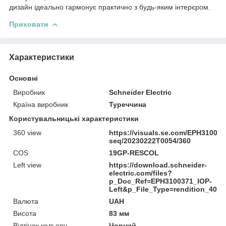
дизайн ідеально гармонує практично з будь-яким інтерєром.
Приховати
Характеристики
Основні
Виробник
Schneider Electric
Країна виробник
Туреччина
Користувальницькі характеристики
360 view
https://visuals.se.com/EPH31003
seq/20230222T0054/360
COS
19GP-RESCOL
Left view
https://download.schneider-
electric.com/files?
p_Doc_Ref=EPH3100371_IOP-
Left&p_File_Type=rendition_400
Валюта
UAH
Висота
83 мм
Відтінок кольору
Чорний