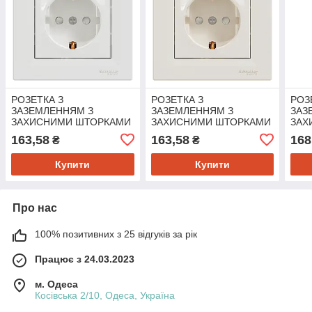
РОЗЕТКА З
РОЗЕТКА З
РОЗ
ЗАЗЕМЛЕННЯМ З
ЗАЗЕМЛЕННЯМ З
ЗАЗ
ЗАХИСНИМИ ШТОРКАМИ
ЗАХИСНИМИ ШТОРКАМИ
ЗАХ
БІЛА ASFORA
КРЕМ ASFORA
ASF
163,58
163,58
168
₴
₴
Купити
Купити
Про нас
100% позитивних з 25 відгуків за рік
Працює з 24.03.2023
м. Одеса
Косівська 2/10, Одеса, Україна