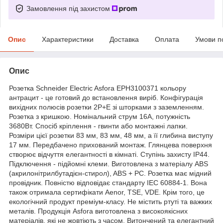
Замовлення під захистом
Опис
Характеристики
Доставка
Оплата
Умови п
Опис
Розетка Schneider Electric Asfora EPH3100371 кольору
антрацит - це готовий до встановлення виріб. Конфігурація
вихідних полюсів розетки 2P+E зі шторками з заземленням.
Розетка з кришкою. Номінальний струм 16А, потужність
3680Вт. Спосіб кріплення - гвинти або монтажні лапки.
Розміри цієї розетки 83 мм, 83 мм, 48 мм, а її глибина виступу
17 мм. Передбачено прихований монтаж. Глянцева поверхня
створює відчуття елегантності в кімнаті. Ступінь захисту IP44.
Підключення - підйомні клеми. Виготовлена з матеріалу ABS
(акрилонітрилбутадієн-стирол), ABS + PC. Розетка має мідний
провідник. Повністю відповідає стандарту IEC 60884-1. Вона
також отримала сертифікати Aenor, TSE, VDE. Крім того, це
екологічний продукт преміум-класу. Не містить ртуті та важких
металів. Продукція Asfora виготовлена з високоякісних
матеріалів, які не жовтіють з часом. Витончений та елегантний