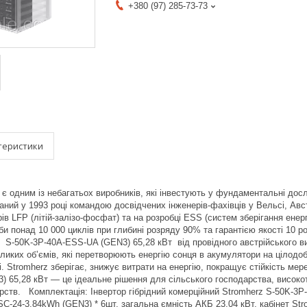
+380 (97) 285-73-73
теристики
 є одним із небагатьох виробників, які інвестують у фундаментальні дос
аний у 1993 році командою досвідчених інженерів-фахівців у Вельсі, Ав
ів LFP (літій-залізо-фосфат) та на розробці ESS (систем зберігання енер
би понад 10 000 циклів при глибині розряду 90% та гарантією якості 10 р
 S-50K-3Р-40А-ESS-UA (GEN3) 65,28 кВт від провідного австрійського ви
еликих об’ємів, які перетворюють енергію сонця в акумулятори на цілод
 Stromherz зберігає, знижує витрати на енергію, покращує стійкість мер
 65,28 кВт — це ідеальне рішення для сільського господарства, високот
рств. Комплектація: Інвертор гібрідний комерційний Stromherz S-50K-3
С-24-3,84kWh (GEN3) * 6шт, загальна ємність АКБ 23,04 кВт, кабінет Str