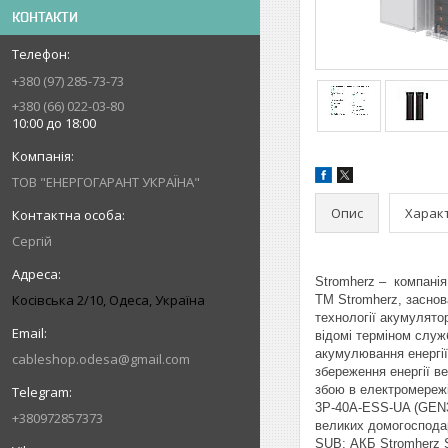
КОНТАКТИ
+380 (97) 285-73-73
+380 (66) 022-03-80
10:00 до 18:00
ТОВ "ЕНЕРГОГАРАНТ УКРАЇНА"
Опис
Харак
Сергій
Stromherz – компанія
Косівська 2/10, Одеса, Україна
TM Stromherz, заснов
технології акумулятор
відомі терміном служ
акумулювання енергії
cableshop.odesa@gmail.com
збереження енергії в
збою в електромережі.
3Р-40А-ESS-UA (GEN3)
+380972857373
великих домогоспода
SUB; АКБ Stromherz S