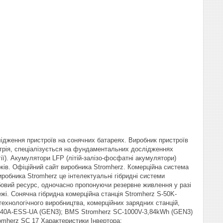
лідження пристроїв на сонячних батареях. Виробник пристроїв
стрія, спеціалізується на фундаментальних дослідженнях
гії). Акумулятори LFP (літій-залізо-фосфатні акумулятори)
оків. Офіційний сайт виробника Stromherz. Комерційна система
робника Stromherz це інтелектуальні гібридні системи
обовий ресурс, одночасно пропонуючи резервне живлення у разі
ежі. Сонячна гібридна комерційна станція Stromherz S-50K-
ехнологічного виробництва, комерційних зарядних станцій,
Р-40А-ESS-UA (GEN3); BMS Stromherz SС-1000V-3,84kWh (GEN3)
omherz SС 17 Характеристики Інвертора: